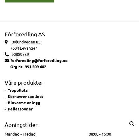
Fôrforedling AS
Bylundvegen 85,

7604 Levanger
90889539

forforedling@forforedling.no

Org.nr. 991 509 402
Våre produkter
-
Trepellets
-
Kornavrenspellets
- Biovarme anlegg
- Pelletsovner
Åpningstider
Mandag - Fredag
08:00 - 16:00