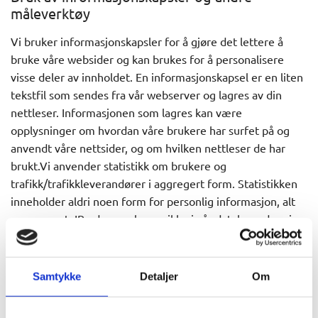
måleverktøy
Vi bruker informasjonskapsler for å gjøre det lettere å
bruke våre websider og kan brukes for å personalisere
visse deler av innholdet. En informasjonskapsel er en liten
tekstfil som sendes fra vår webserver og lagres av din
nettleser. Informasjonen som lagres kan være
opplysninger om hvordan våre brukere har surfet på og
anvendt våre nettsider, og om hvilken nettleser de har
brukt.Vi anvender statistikk om brukere og
trafikk/trafikkleverandører i aggregert form. Statistikken
inneholder aldri noen form for personlig informasjon, alt
er anonymt. IP-adresser lagres ikke i vår database der vi
lagrer atferd på nettstedet, derfor kan informasjon om
deg som bruker aldri kobles sammen med din identitet.
Din IP-adresse lagres av sikkerhetsmessige årsaker bare i
Samtykke
Detaljer
Om
de tilfeller du selv aktivt registrerer deg på nettstedet.