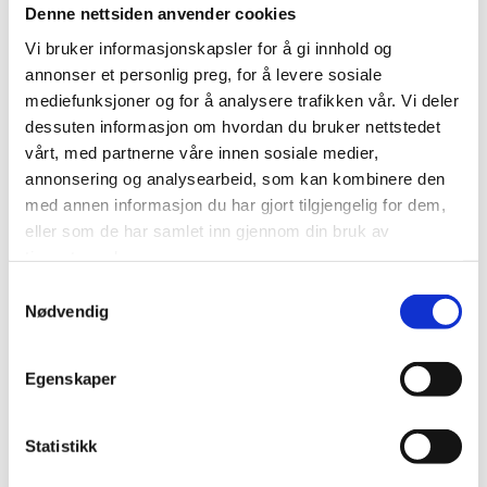
Formål:
Denne nettsiden anvender cookies
Vi bruker informasjonskapsler for å gi innhold og
Utvikle og forbedre nettstedet gjennom å forstå
annonser et personlig preg, for å levere sosiale
hvordan det anvendes.
mediefunksjoner og for å analysere trafikken vår. Vi deler
Beregne og rapportere brukerantall og trafikk.
dessuten informasjon om hvordan du bruker nettstedet
Gjøre det lettere for deg å navigere på nettstedet.
vårt, med partnerne våre innen sosiale medier,
annonsering og analysearbeid, som kan kombinere den
Gjøre det mulig for systemet å kjenne igjen faste
med annen informasjon du har gjort tilgjengelig for dem,
brukere for å kunne tilpasse tjenestene.
eller som de har samlet inn gjennom din bruk av
Iblant anvender vi tredjepartsinformasjonskapsler fra
tjenestene deres.
andre firma for å gjøre markedsundersøkelser og
Samtykkevalg
trafikkmålinger, og for å forbedre funksjonaliteten
Nødvendig
på nettstedet.
Egenskaper
Slik forhindrer du at informasjonskapsler
lagres
Statistikk
Du kan slette informasjonskapsler fra din harddisk når som